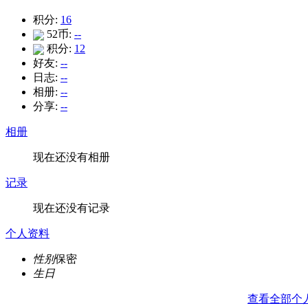
积分:
16
52币:
--
积分:
12
好友:
--
日志:
--
相册:
--
分享:
--
相册
现在还没有相册
记录
现在还没有记录
个人资料
性别
保密
生日
查看全部个