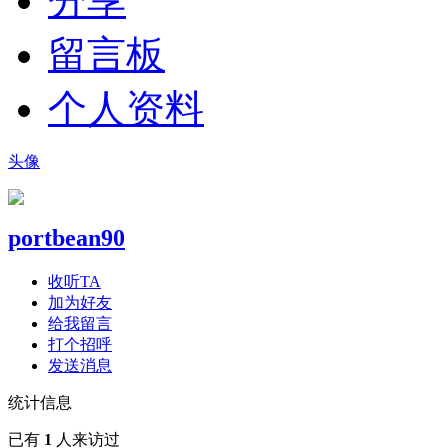
分享
留言板
个人资料
头像
portbean90
收听TA
加为好友
给我留言
打个招呼
发送消息
统计信息
已有
1
人来访过