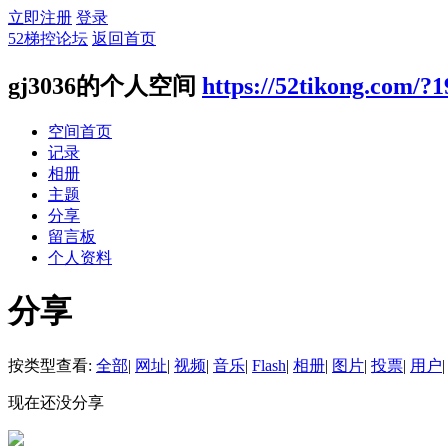
立即注册
登录
52梯控论坛
返回首页
gj3036的个人空间
https://52tikong.com/?
空间首页
记录
相册
主题
分享
留言板
个人资料
分享
按类型查看:
全部
|
网址
|
视频
|
音乐
|
Flash
|
相册
|
图片
|
投票
|
用户
|
现在还没分享