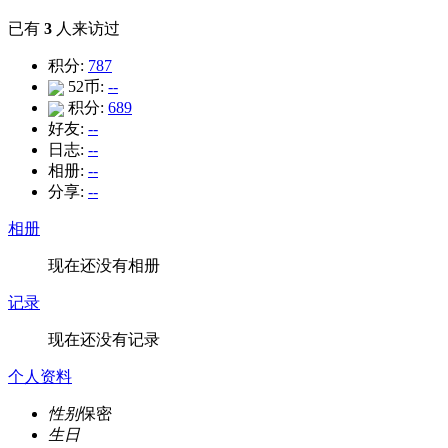
已有
3
人来访过
积分:
787
52币:
--
积分:
689
好友:
--
日志:
--
相册:
--
分享:
--
相册
现在还没有相册
记录
现在还没有记录
个人资料
性别
保密
生日