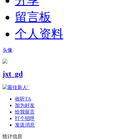
分享
留言板
个人资料
头像
jxt_gd
收听TA
加为好友
给我留言
打个招呼
发送消息
统计信息