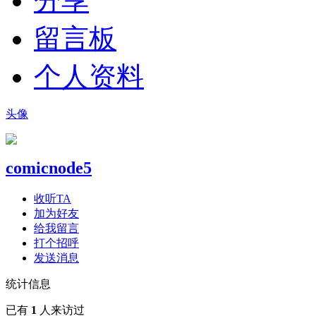
分享
留言板
个人资料
头像
comicnode5
收听TA
加为好友
给我留言
打个招呼
发送消息
统计信息
已有
1
人来访过