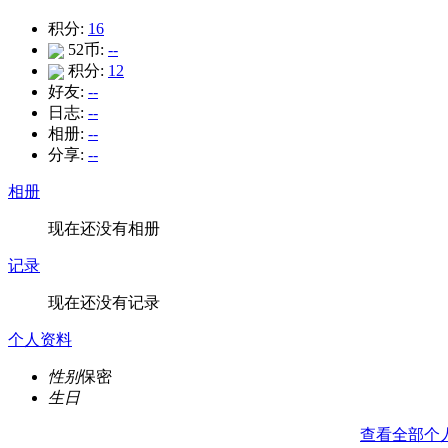
积分:
16
52币:
--
积分:
12
好友:
--
日志:
--
相册:
--
分享:
--
相册
现在还没有相册
记录
现在还没有记录
个人资料
性别
保密
生日
查看全部个