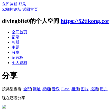
立即注册
登录
52梯控论坛
返回首页
divingbite0的个人空间
https://52tikong.c
空间首页
记录
相册
主题
分享
留言板
个人资料
分享
按类型查看:
全部
|
网址
|
视频
|
音乐
|
Flash
|
相册
|
图片
|
投票
|
用户
|
现在还没分享