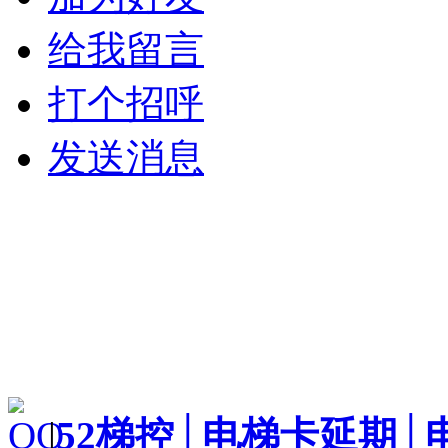
给我留言
打个招呼
发送消息
|
52梯控│电梯卡延期│