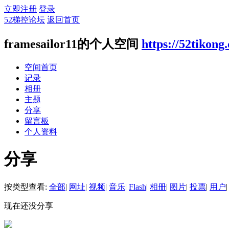
立即注册
登录
52梯控论坛
返回首页
framesailor11的个人空间
https://52tikon
空间首页
记录
相册
主题
分享
留言板
个人资料
分享
按类型查看:
全部
|
网址
|
视频
|
音乐
|
Flash
|
相册
|
图片
|
投票
|
用户
|
现在还没分享