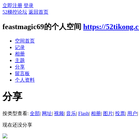
立即注册
登录
52梯控论坛
返回首页
feastmagic69的个人空间
https://52tikong
空间首页
记录
相册
主题
分享
留言板
个人资料
分享
按类型查看:
全部
|
网址
|
视频
|
音乐
|
Flash
|
相册
|
图片
|
投票
|
用户
|
现在还没分享