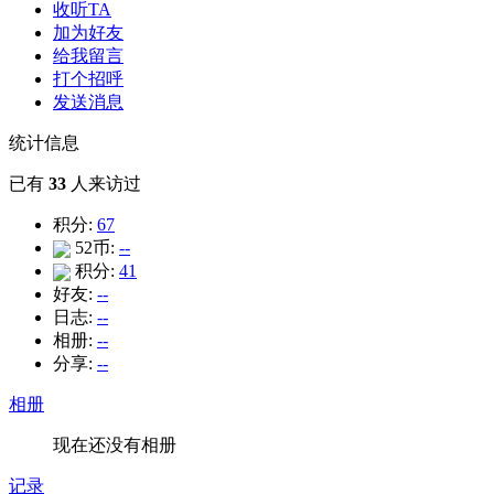
收听TA
加为好友
给我留言
打个招呼
发送消息
统计信息
已有
33
人来访过
积分:
67
52币:
--
积分:
41
好友:
--
日志:
--
相册:
--
分享:
--
相册
现在还没有相册
记录