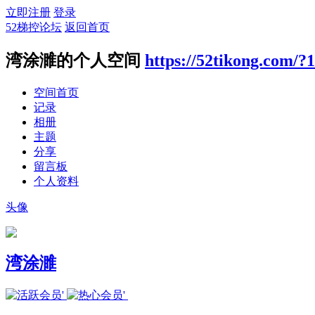
立即注册
登录
52梯控论坛
返回首页
湾涂濉的个人空间
https://52tikong.com/?
空间首页
记录
相册
主题
分享
留言板
个人资料
头像
湾涂濉