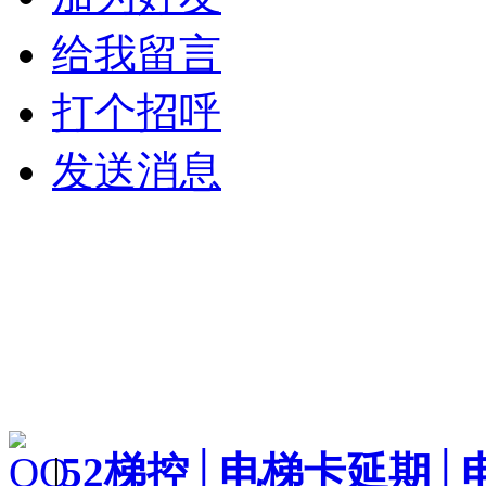
给我留言
打个招呼
发送消息
|
52梯控│电梯卡延期│