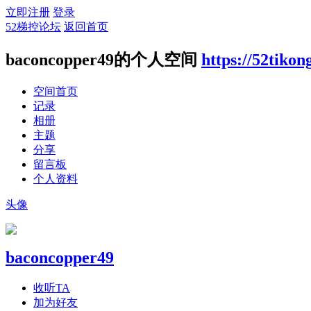
立即注册
登录
52梯控论坛
返回首页
baconcopper49的个人空间
https://52tiko
空间首页
记录
相册
主题
分享
留言板
个人资料
头像
baconcopper49
收听TA
加为好友