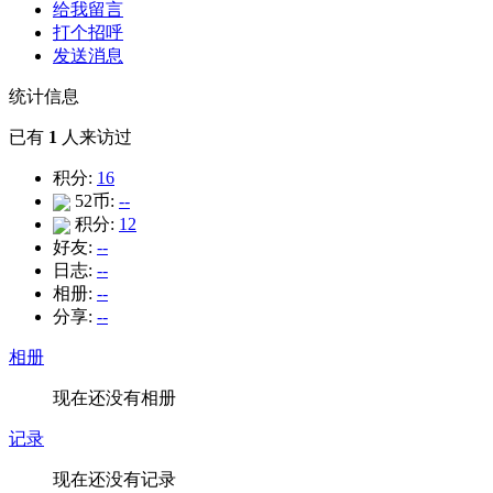
给我留言
打个招呼
发送消息
统计信息
已有
1
人来访过
积分:
16
52币:
--
积分:
12
好友:
--
日志:
--
相册:
--
分享:
--
相册
现在还没有相册
记录
现在还没有记录