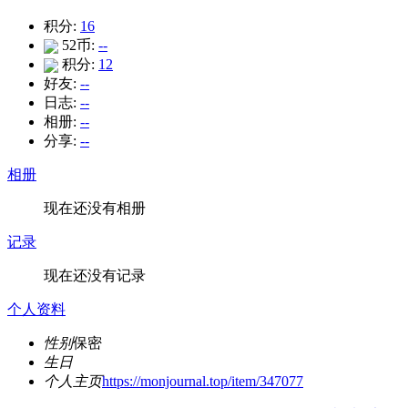
积分:
16
52币:
--
积分:
12
好友:
--
日志:
--
相册:
--
分享:
--
相册
现在还没有相册
记录
现在还没有记录
个人资料
性别
保密
生日
个人主页
https://monjournal.top/item/347077