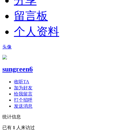
分享
留言板
个人资料
头像
sungreen6
收听TA
加为好友
给我留言
打个招呼
发送消息
统计信息
已有
1
人来访过