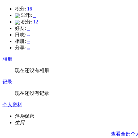
积分:
16
52币:
--
积分:
12
好友:
--
日志:
--
相册:
--
分享:
--
相册
现在还没有相册
记录
现在还没有记录
个人资料
性别
保密
生日
查看全部个