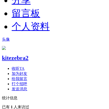
分享
留言板
个人资料
头像
kitezebra2
收听TA
加为好友
给我留言
打个招呼
发送消息
统计信息
已有
1
人来访过