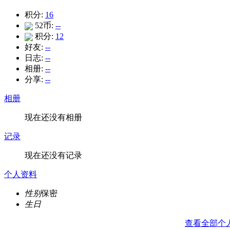
积分:
16
52币:
--
积分:
12
好友:
--
日志:
--
相册:
--
分享:
--
相册
现在还没有相册
记录
现在还没有记录
个人资料
性别
保密
生日
查看全部个