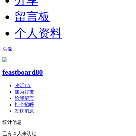
分享
留言板
个人资料
头像
feastboard80
收听TA
加为好友
给我留言
打个招呼
发送消息
统计信息
已有
4
人来访过