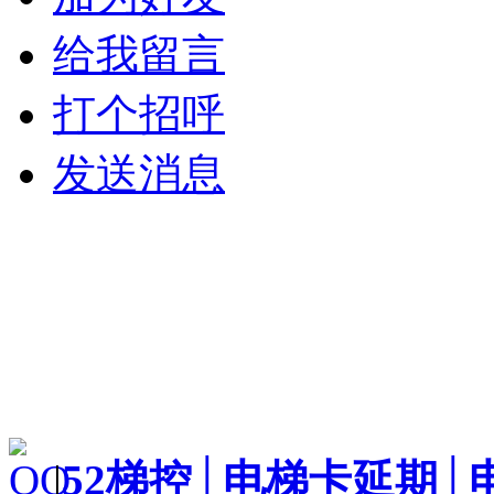
给我留言
打个招呼
发送消息
|
52梯控│电梯卡延期│