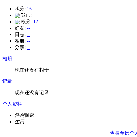
积分:
16
52币:
--
积分:
12
好友:
--
日志:
--
相册:
--
分享:
--
相册
现在还没有相册
记录
现在还没有记录
个人资料
性别
保密
生日
查看全部个