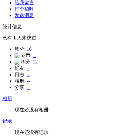
给我留言
打个招呼
发送消息
统计信息
已有
1
人来访过
积分:
16
52币:
--
积分:
12
好友:
--
日志:
--
相册:
--
分享:
--
相册
现在还没有相册
记录
现在还没有记录