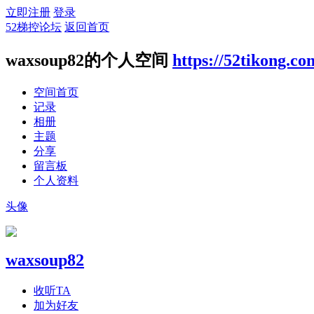
立即注册
登录
52梯控论坛
返回首页
waxsoup82的个人空间
https://52tikong.c
空间首页
记录
相册
主题
分享
留言板
个人资料
头像
waxsoup82
收听TA
加为好友