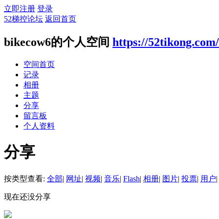
立即注册
登录
52梯控论坛
返回首页
bikecow6的个人空间
https://52tikong.com
空间首页
记录
相册
主题
分享
留言板
个人资料
分享
按类型查看:
全部
|
网址
|
视频
|
音乐
|
Flash
|
相册
|
图片
|
投票
|
用户
|
现在还没分享