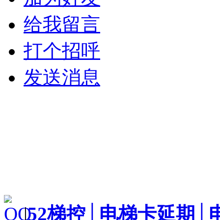
给我留言
打个招呼
发送消息
|
52梯控│电梯卡延期│