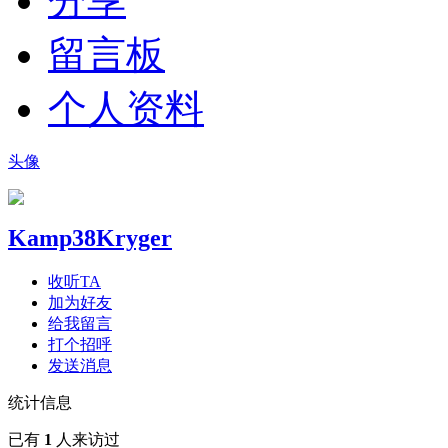
分享
留言板
个人资料
头像
Kamp38Kryger
收听TA
加为好友
给我留言
打个招呼
发送消息
统计信息
已有
1
人来访过