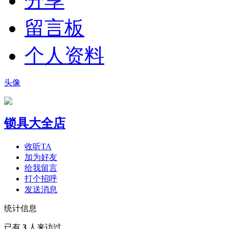
分享
留言板
个人资料
头像
锁具大全店
收听TA
加为好友
给我留言
打个招呼
发送消息
统计信息
已有
3
人来访过