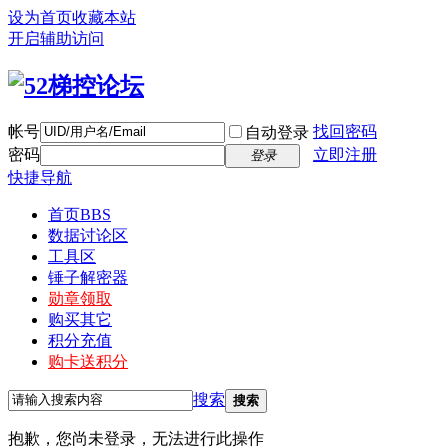
设为首页
收藏本站
开启辅助访问
帐号
找回密码
自动登录
密码
立即注册
登录
快捷导航
首页
BBS
数据讨论区
工具区
锤子解密器
勋章领取
购买其它
积分充值
购卡送积分
搜索
搜索
抱歉，您尚未登录，无法进行此操作