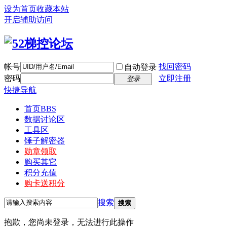
设为首页
收藏本站
开启辅助访问
帐号
找回密码
自动登录
密码
立即注册
登录
快捷导航
首页
BBS
数据讨论区
工具区
锤子解密器
勋章领取
购买其它
积分充值
购卡送积分
搜索
搜索
抱歉，您尚未登录，无法进行此操作