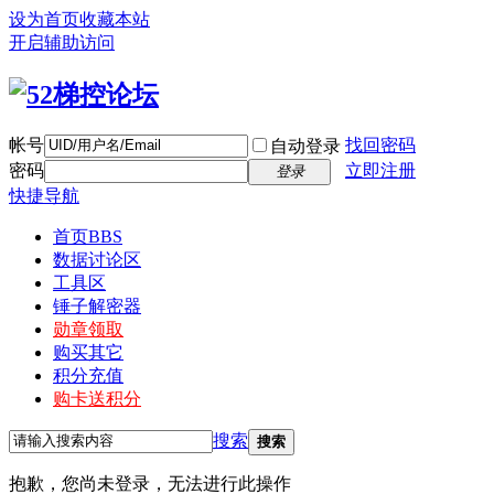
设为首页
收藏本站
开启辅助访问
帐号
找回密码
自动登录
密码
立即注册
登录
快捷导航
首页
BBS
数据讨论区
工具区
锤子解密器
勋章领取
购买其它
积分充值
购卡送积分
搜索
搜索
抱歉，您尚未登录，无法进行此操作