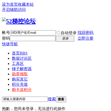
设为首页
收藏本站
开启辅助访问
帐号
找回密码
自动登录
密码
立即注册
登录
快捷导航
首页
BBS
数据讨论区
工具区
锤子解密器
勋章领取
购买其它
积分充值
购卡送积分
搜索
搜索
抱歉，您尚未登录，无法进行此操作