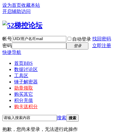
设为首页
收藏本站
开启辅助访问
帐号
找回密码
自动登录
密码
立即注册
登录
快捷导航
首页
BBS
数据讨论区
工具区
锤子解密器
勋章领取
购买其它
积分充值
购卡送积分
搜索
搜索
抱歉，您尚未登录，无法进行此操作