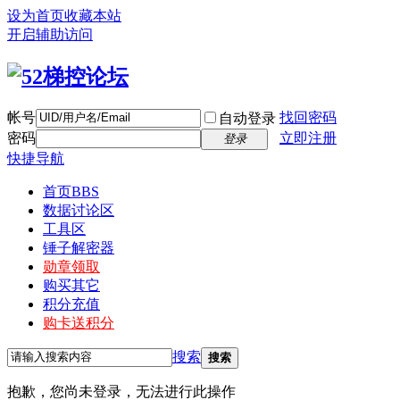
设为首页
收藏本站
开启辅助访问
帐号
找回密码
自动登录
密码
立即注册
登录
快捷导航
首页
BBS
数据讨论区
工具区
锤子解密器
勋章领取
购买其它
积分充值
购卡送积分
搜索
搜索
抱歉，您尚未登录，无法进行此操作