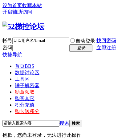
设为首页
收藏本站
开启辅助访问
帐号
找回密码
自动登录
密码
立即注册
登录
快捷导航
首页
BBS
数据讨论区
工具区
锤子解密器
勋章领取
购买其它
积分充值
购卡送积分
搜索
搜索
抱歉，您尚未登录，无法进行此操作