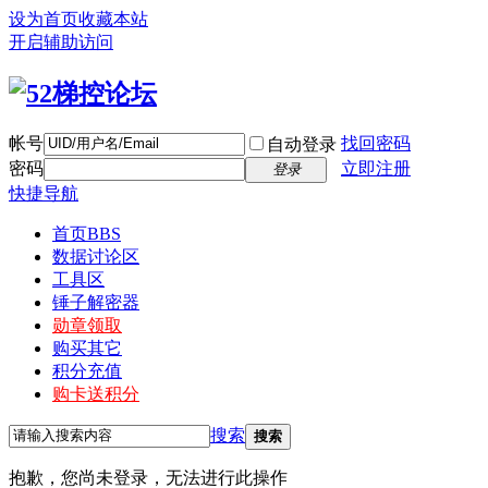
设为首页
收藏本站
开启辅助访问
帐号
找回密码
自动登录
密码
立即注册
登录
快捷导航
首页
BBS
数据讨论区
工具区
锤子解密器
勋章领取
购买其它
积分充值
购卡送积分
搜索
搜索
抱歉，您尚未登录，无法进行此操作