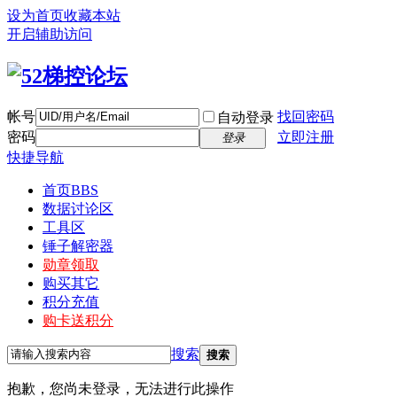
设为首页
收藏本站
开启辅助访问
帐号
找回密码
自动登录
密码
立即注册
登录
快捷导航
首页
BBS
数据讨论区
工具区
锤子解密器
勋章领取
购买其它
积分充值
购卡送积分
搜索
搜索
抱歉，您尚未登录，无法进行此操作