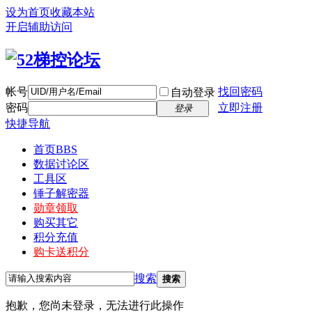
设为首页
收藏本站
开启辅助访问
帐号
找回密码
自动登录
密码
立即注册
登录
快捷导航
首页
BBS
数据讨论区
工具区
锤子解密器
勋章领取
购买其它
积分充值
购卡送积分
搜索
搜索
抱歉，您尚未登录，无法进行此操作