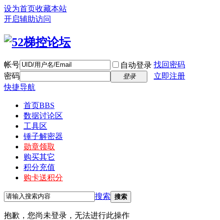
设为首页
收藏本站
开启辅助访问
帐号
找回密码
自动登录
密码
立即注册
登录
快捷导航
首页
BBS
数据讨论区
工具区
锤子解密器
勋章领取
购买其它
积分充值
购卡送积分
搜索
搜索
抱歉，您尚未登录，无法进行此操作