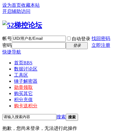
设为首页
收藏本站
开启辅助访问
帐号
找回密码
自动登录
密码
立即注册
登录
快捷导航
首页
BBS
数据讨论区
工具区
锤子解密器
勋章领取
购买其它
积分充值
购卡送积分
搜索
搜索
抱歉，您尚未登录，无法进行此操作