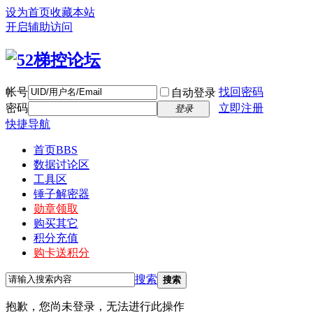
设为首页
收藏本站
开启辅助访问
帐号
找回密码
自动登录
密码
立即注册
登录
快捷导航
首页
BBS
数据讨论区
工具区
锤子解密器
勋章领取
购买其它
积分充值
购卡送积分
搜索
搜索
抱歉，您尚未登录，无法进行此操作