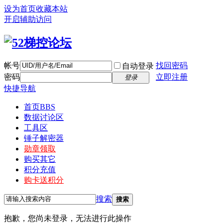
设为首页
收藏本站
开启辅助访问
帐号
找回密码
自动登录
密码
立即注册
登录
快捷导航
首页
BBS
数据讨论区
工具区
锤子解密器
勋章领取
购买其它
积分充值
购卡送积分
搜索
搜索
抱歉，您尚未登录，无法进行此操作