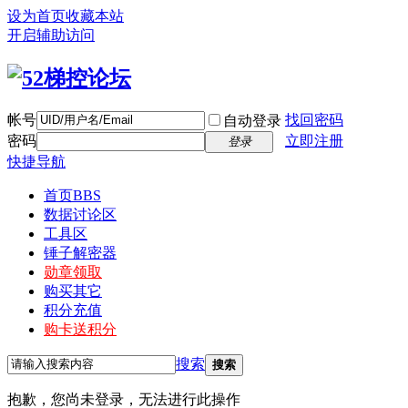
设为首页
收藏本站
开启辅助访问
帐号
找回密码
自动登录
密码
立即注册
登录
快捷导航
首页
BBS
数据讨论区
工具区
锤子解密器
勋章领取
购买其它
积分充值
购卡送积分
搜索
搜索
抱歉，您尚未登录，无法进行此操作