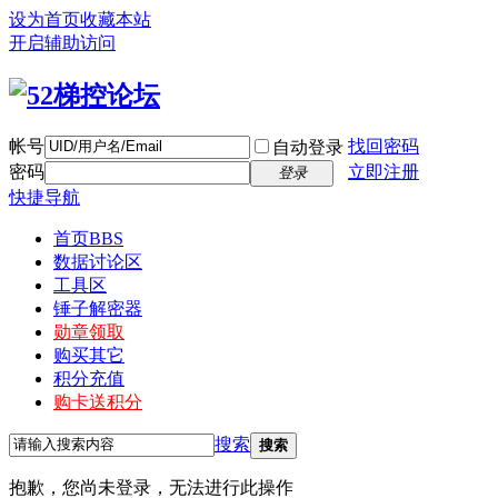
设为首页
收藏本站
开启辅助访问
帐号
找回密码
自动登录
密码
立即注册
登录
快捷导航
首页
BBS
数据讨论区
工具区
锤子解密器
勋章领取
购买其它
积分充值
购卡送积分
搜索
搜索
抱歉，您尚未登录，无法进行此操作