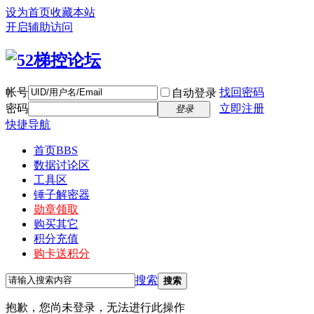
设为首页
收藏本站
开启辅助访问
帐号
找回密码
自动登录
密码
立即注册
登录
快捷导航
首页
BBS
数据讨论区
工具区
锤子解密器
勋章领取
购买其它
积分充值
购卡送积分
搜索
搜索
抱歉，您尚未登录，无法进行此操作