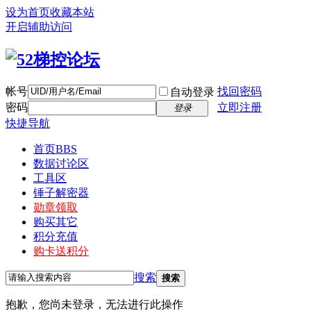
设为首页
收藏本站
开启辅助访问
帐号
找回密码
自动登录
密码
立即注册
登录
快捷导航
首页
BBS
数据讨论区
工具区
锤子解密器
勋章领取
购买其它
积分充值
购卡送积分
搜索
搜索
抱歉，您尚未登录，无法进行此操作