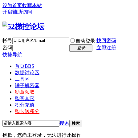
设为首页
收藏本站
开启辅助访问
帐号
找回密码
自动登录
密码
立即注册
登录
快捷导航
首页
BBS
数据讨论区
工具区
锤子解密器
勋章领取
购买其它
积分充值
购卡送积分
搜索
搜索
抱歉，您尚未登录，无法进行此操作