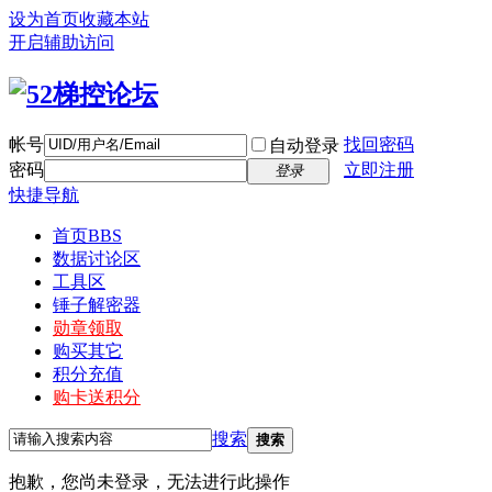
设为首页
收藏本站
开启辅助访问
帐号
找回密码
自动登录
密码
立即注册
登录
快捷导航
首页
BBS
数据讨论区
工具区
锤子解密器
勋章领取
购买其它
积分充值
购卡送积分
搜索
搜索
抱歉，您尚未登录，无法进行此操作