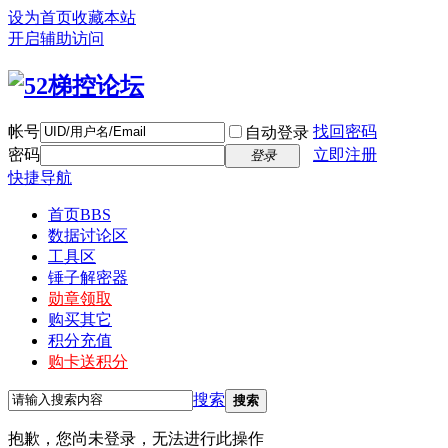
设为首页
收藏本站
开启辅助访问
帐号
找回密码
自动登录
密码
立即注册
登录
快捷导航
首页
BBS
数据讨论区
工具区
锤子解密器
勋章领取
购买其它
积分充值
购卡送积分
搜索
搜索
抱歉，您尚未登录，无法进行此操作