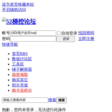
设为首页
收藏本站
开启辅助访问
帐号
找回密码
自动登录
密码
立即注册
登录
快捷导航
首页
BBS
数据讨论区
工具区
锤子解密器
勋章领取
购买其它
积分充值
购卡送积分
搜索
搜索
抱歉，您尚未登录，无法进行此操作