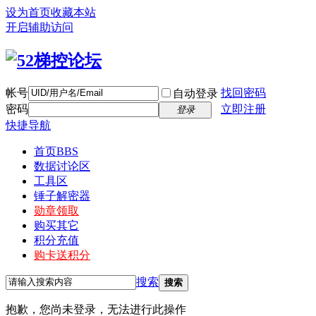
设为首页
收藏本站
开启辅助访问
帐号
找回密码
自动登录
密码
立即注册
登录
快捷导航
首页
BBS
数据讨论区
工具区
锤子解密器
勋章领取
购买其它
积分充值
购卡送积分
搜索
搜索
抱歉，您尚未登录，无法进行此操作