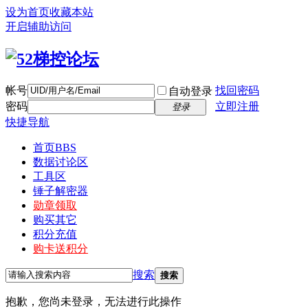
设为首页
收藏本站
开启辅助访问
帐号
找回密码
自动登录
密码
立即注册
登录
快捷导航
首页
BBS
数据讨论区
工具区
锤子解密器
勋章领取
购买其它
积分充值
购卡送积分
搜索
搜索
抱歉，您尚未登录，无法进行此操作