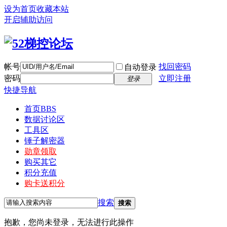
设为首页
收藏本站
开启辅助访问
帐号
找回密码
自动登录
密码
立即注册
登录
快捷导航
首页
BBS
数据讨论区
工具区
锤子解密器
勋章领取
购买其它
积分充值
购卡送积分
搜索
搜索
抱歉，您尚未登录，无法进行此操作