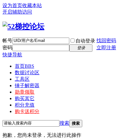
设为首页
收藏本站
开启辅助访问
帐号
找回密码
自动登录
密码
立即注册
登录
快捷导航
首页
BBS
数据讨论区
工具区
锤子解密器
勋章领取
购买其它
积分充值
购卡送积分
搜索
搜索
抱歉，您尚未登录，无法进行此操作