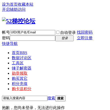
设为首页
收藏本站
开启辅助访问
帐号
找回密码
自动登录
密码
立即注册
登录
快捷导航
首页
BBS
数据讨论区
工具区
锤子解密器
勋章领取
购买其它
积分充值
购卡送积分
搜索
搜索
抱歉，您尚未登录，无法进行此操作