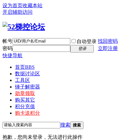
设为首页
收藏本站
开启辅助访问
帐号
找回密码
自动登录
密码
立即注册
登录
快捷导航
首页
BBS
数据讨论区
工具区
锤子解密器
勋章领取
购买其它
积分充值
购卡送积分
搜索
搜索
抱歉，您尚未登录，无法进行此操作